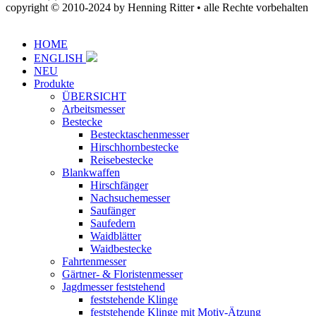
copyright © 2010-2024 by Henning Ritter • alle Rechte vorbehalten
HOME
ENGLISH
NEU
Produkte
ÜBERSICHT
Arbeitsmesser
Bestecke
Bestecktaschenmesser
Hirschhornbestecke
Reisebestecke
Blankwaffen
Hirschfänger
Nachsuchemesser
Saufänger
Saufedern
Waidblätter
Waidbestecke
Fahrtenmesser
Gärtner- & Floristenmesser
Jagdmesser feststehend
feststehende Klinge
feststehende Klinge mit Motiv-Ätzung