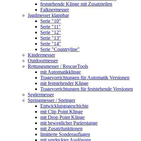
feststehende Klinge mit Zusatzteilen
Falknermesser
Jagdmesser klappbar
Serie "10"
Serie "11"
Serie "12"
Serie "13"
Serie "14"
Serie "Countryline"
Kindermesser
Outdoormesser
Rettungsmesser / RescueTools
mit Automatikklinge
Tragevorrichtungen für Automatik Versionen
mit feststehender Klinge
Tragevorrichtungen für feststehende Versionen
Seglermesser
Springmesser / Springer
Entwicklungsgeschichte
mit Clip Point Klinge
mit Drop Point Klinge
mit beweglicher Parierstange
mit Zusatzfunktionen
limitierte Sonderauflagen
mit verdeckter Auslösung