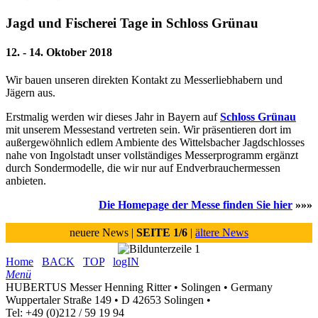
Jagd und Fischerei Tage in Schloss Grünau
12. - 14. Oktober 2018
Wir bauen unseren direkten Kontakt zu Messerliebhabern und
Jägern aus.
Erstmalig werden wir dieses Jahr in Bayern auf
Schloss Grünau
mit unserem Messestand vertreten sein. Wir präsentieren dort im
außergewöhnlich edlem Ambiente des Wittelsbacher Jagdschlosses
nahe von Ingolstadt unser vollständiges Messerprogramm ergänzt
durch Sondermodelle, die wir nur auf Endverbrauchermessen
anbieten.
Die Homepage der Messe finden Sie hier
»»»
neuere News
|
SEITE 1/6
|
ältere News
Home
BACK
TOP
logIN
Menü
HUBERTUS Messer Henning Ritter • Solingen • Germany
Wuppertaler Straße 149 • D 42653 Solingen •
Tel: +49 (0)212 / 59 19 94