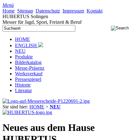
Menü
Home
Sitemap
Datenschutz
Impressum
Kontakt
HUBERTUS Solingen
Messer für Jagd, Sport, Freizeit & Beruf
HOME
ENGLISH
NEU
Produkte
Bilderkatalog
Messe-Präsenz
Werksverkauf
Pressespiegel
Historie
Literatur
Sie sind hier:
HOME
>
NEU
Neues aus dem Hause
HUBERTUS