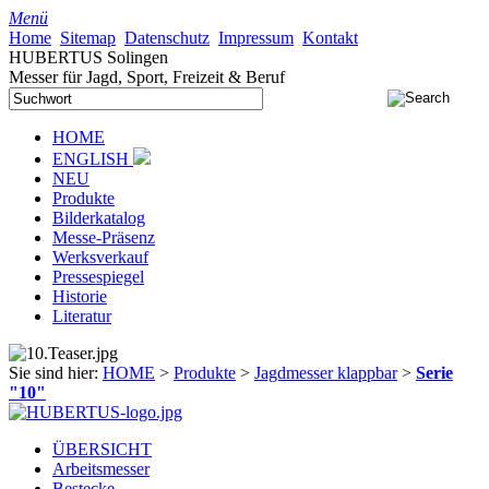
Menü
Home
Sitemap
Datenschutz
Impressum
Kontakt
HUBERTUS Solingen
Messer für Jagd, Sport, Freizeit & Beruf
HOME
ENGLISH
NEU
Produkte
Bilderkatalog
Messe-Präsenz
Werksverkauf
Pressespiegel
Historie
Literatur
Sie sind hier:
HOME
>
Produkte
>
Jagdmesser klappbar
>
Serie
"10"
ÜBERSICHT
Arbeitsmesser
Bestecke