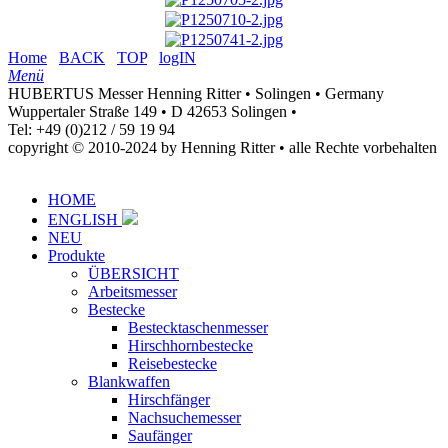
Home
BACK
TOP
logIN
Menü
HUBERTUS Messer Henning Ritter • Solingen • Germany
Wuppertaler Straße 149 • D 42653 Solingen •
Tel: +49 (0)212 / 59 19 94
copyright © 2010-2024 by Henning Ritter • alle Rechte vorbehalten
HOME
ENGLISH
NEU
Produkte
ÜBERSICHT
Arbeitsmesser
Bestecke
Bestecktaschenmesser
Hirschhornbestecke
Reisebestecke
Blankwaffen
Hirschfänger
Nachsuchemesser
Saufänger