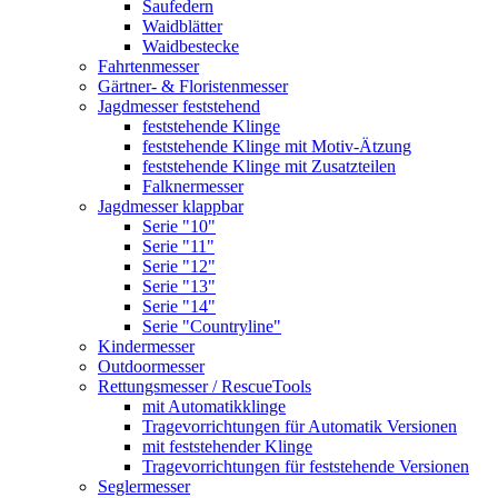
Saufedern
Waidblätter
Waidbestecke
Fahrtenmesser
Gärtner- & Floristenmesser
Jagdmesser feststehend
feststehende Klinge
feststehende Klinge mit Motiv-Ätzung
feststehende Klinge mit Zusatzteilen
Falknermesser
Jagdmesser klappbar
Serie "10"
Serie "11"
Serie "12"
Serie "13"
Serie "14"
Serie "Countryline"
Kindermesser
Outdoormesser
Rettungsmesser / RescueTools
mit Automatikklinge
Tragevorrichtungen für Automatik Versionen
mit feststehender Klinge
Tragevorrichtungen für feststehende Versionen
Seglermesser