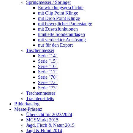
Springmesser / Springer
Entwicklungsgeschichte
mit Clip Point Klinge
mit Drop Point Klinge
mit beweglicher Parierstange
mit Zusatzfunktionen
limitierte Sonderauflagen
mit verdeckter Auslösung
nur für den Export
Taschenmesser
Serie "14"
Serie "15"
Serie "16"
Serie "17"
Serie "70"
Serie "72"
Serie "73"
Trachtenmesser
Trachtenstiletts
Bilderkatalog
Messe-Präsenz
Übersicht für 2023/2024
MGSMarkt 2015
Jagd, Fisch & Natur 2015
Jagd & Hund 2014