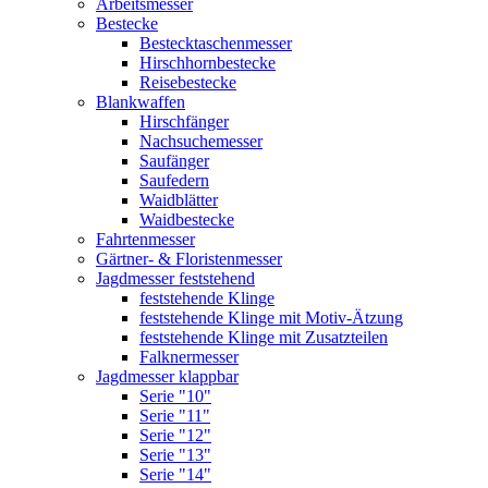
Arbeitsmesser
Bestecke
Bestecktaschenmesser
Hirschhornbestecke
Reisebestecke
Blankwaffen
Hirschfänger
Nachsuchemesser
Saufänger
Saufedern
Waidblätter
Waidbestecke
Fahrtenmesser
Gärtner- & Floristenmesser
Jagdmesser feststehend
feststehende Klinge
feststehende Klinge mit Motiv-Ätzung
feststehende Klinge mit Zusatzteilen
Falknermesser
Jagdmesser klappbar
Serie "10"
Serie "11"
Serie "12"
Serie "13"
Serie "14"