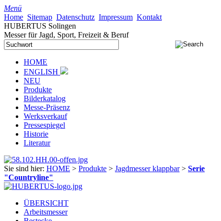
Menü
Home
Sitemap
Datenschutz
Impressum
Kontakt
HUBERTUS Solingen
Messer für Jagd, Sport, Freizeit & Beruf
HOME
ENGLISH
NEU
Produkte
Bilderkatalog
Messe-Präsenz
Werksverkauf
Pressespiegel
Historie
Literatur
Sie sind hier:
HOME
>
Produkte
>
Jagdmesser klappbar
>
Serie
"Countryline"
ÜBERSICHT
Arbeitsmesser
Bestecke