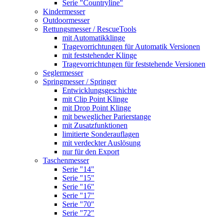
Serie "Countryline"
Kindermesser
Outdoormesser
Rettungsmesser / RescueTools
mit Automatikklinge
Tragevorrichtungen für Automatik Versionen
mit feststehender Klinge
Tragevorrichtungen für feststehende Versionen
Seglermesser
Springmesser / Springer
Entwicklungsgeschichte
mit Clip Point Klinge
mit Drop Point Klinge
mit beweglicher Parierstange
mit Zusatzfunktionen
limitierte Sonderauflagen
mit verdeckter Auslösung
nur für den Export
Taschenmesser
Serie "14"
Serie "15"
Serie "16"
Serie "17"
Serie "70"
Serie "72"