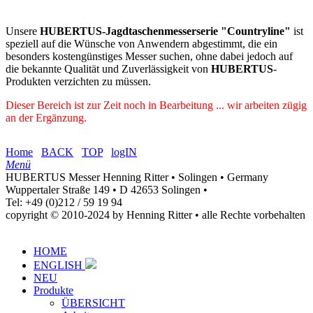
Unsere
HUBERTUS-Jagdtaschenmesserserie "Countryline"
ist
speziell auf die Wünsche von Anwendern abgestimmt, die ein
besonders kostengünstiges Messer suchen, ohne dabei jedoch auf
die bekannte Qualität und Zuverlässigkeit von
HUBERTUS
-
Produkten verzichten zu müssen.
Dieser Bereich ist zur Zeit noch in Bearbeitung ... wir arbeiten zügig
an der Ergänzung.
Home
BACK
TOP
logIN
Menü
HUBERTUS Messer Henning Ritter • Solingen • Germany
Wuppertaler Straße 149 • D 42653 Solingen •
Tel: +49 (0)212 / 59 19 94
copyright © 2010-2024 by Henning Ritter • alle Rechte vorbehalten
HOME
ENGLISH
NEU
Produkte
ÜBERSICHT