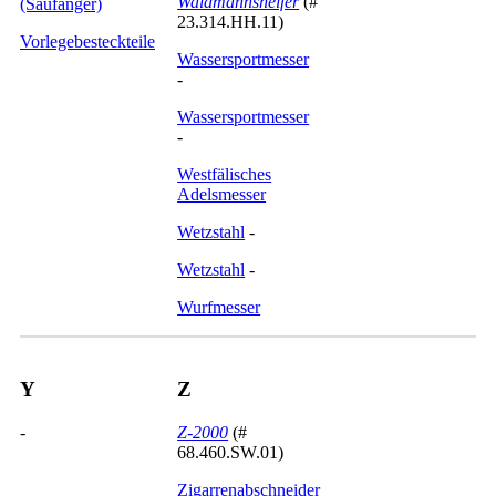
Waidmannshelfer
(#
(Saufänger)
23.314.HH.11)
Vorlegebesteckteile
Wassersportmesser
-
Wassersportmesser
-
Westfälisches
Adelsmesser
Wetzstahl
-
Wetzstahl
-
Wurfmesser
Y
Z
-
Z-2000
(#
68.460.SW.01)
Zigarrenabschneider