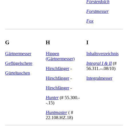
Försterdolch
Forstmesser
Fox
G
H
I
Gärtnermesser
Hippen
Inhaltsverzeichnis
(Gärtnermesser)
Geflügelschere
Integral I & II
(#
Hirschfänger
-
56.311.--.08/10)
Gürteltaschen
Hirschfänger
-
Integralmesser
Hirschfänger
-
Hunter
(# 55.300.-
-.15)
Huntmaster
( #
22.108.HZ.18)