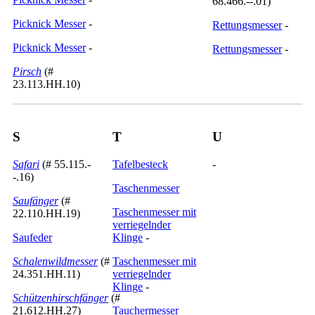
68.466.--.01)
Picknick Messer
-
Rettungsmesser
-
Picknick Messer
-
Rettungsmesser
-
Pirsch
(#
23.113.HH.10)
S
T
U
Safari
(# 55.115.-
Tafelbesteck
-
-.16)
Taschenmesser
Saufänger
(#
Taschenmesser mit
22.110.HH.19)
verriegelnder
Saufeder
Klinge
-
Schalenwildmesser
(#
Taschenmesser mit
24.351.HH.11)
verriegelnder
Klinge
-
Schützenhirschfänger
(#
21.612.HH.27)
Tauchermesser