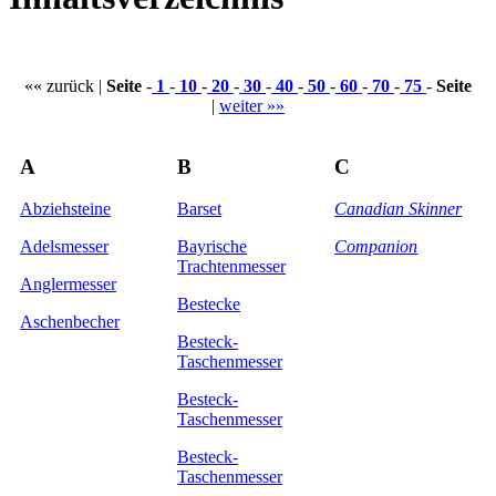
«« zurück |
Seite
-
1
-
10
-
20
-
30
-
40
-
50
-
60
-
70
-
75
-
Seite
|
weiter »»
A
B
C
Abziehsteine
Barset
Canadian Skinner
Adelsmesser
Bayrische
Companion
Trachtenmesser
Anglermesser
Bestecke
Aschenbecher
Besteck-
Taschenmesser
Besteck-
Taschenmesser
Besteck-
Taschenmesser