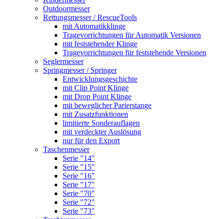
Outdoormesser
Rettungsmesser / RescueTools
mit Automatikklinge
Tragevorrichtungen für Automatik Versionen
mit feststehender Klinge
Tragevorrichtungen für feststehende Versionen
Seglermesser
Springmesser / Springer
Entwicklungsgeschichte
mit Clip Point Klinge
mit Drop Point Klinge
mit beweglicher Parierstange
mit Zusatzfunktionen
limitierte Sonderauflagen
mit verdeckter Auslösung
nur für den Export
Taschenmesser
Serie "14"
Serie "15"
Serie "16"
Serie "17"
Serie "70"
Serie "72"
Serie "73"