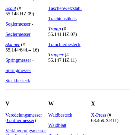
Scout
(#
Taschenwetzstahl
55.148.HZ.09)
Trachtenstiletts
Seglermesser
-
Tramp
(#
Seglermesser
-
55.141.HZ.07)
Skinner
(#
Tranchierbesteck
55.144/644.--.16)
Trapper
(#
Springmesser
-
55.147.HZ.11)
Springmesser
-
Steakbesteck
V
W
X
Veredelungsmesser
Waidbesteck
X-Press
(#
(Gärtnermesser)
68.469.XP.11)
Waidblatt
Verlängerungsmesser