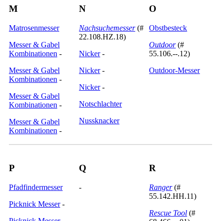
M
N
O
Matrosenmesser
Nachsuchemesser
(#
Obstbesteck
22.108.HZ.18)
Messer & Gabel
Outdoor
(#
Kombinationen
-
Nicker
-
55.106.--.12)
Messer & Gabel
Nicker
-
Outdoor-Messer
Kombinationen
-
Nicker
-
Messer & Gabel
Notschlachter
Kombinationen
-
Nussknacker
Messer & Gabel
Kombinationen
-
P
Q
R
Pfadfindermesser
-
Ranger
(#
55.142.HH.11)
Picknick Messer
-
Rescue Tool
(#
Picknick Messer
-