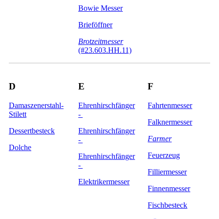
Bowie Messer
Brieföffner
Brotzeitmesser
(#23.603.HH.11)
D
E
F
Damaszenerstahl-
Ehrenhirschfänger
Fahrtenmesser
Stilett
-
Falknermesser
Dessertbesteck
Ehrenhirschfänger
Farmer
-
Dolche
Feuerzeug
Ehrenhirschfänger
-
Filliermesser
Elektrikermesser
Finnenmesser
Fischbesteck