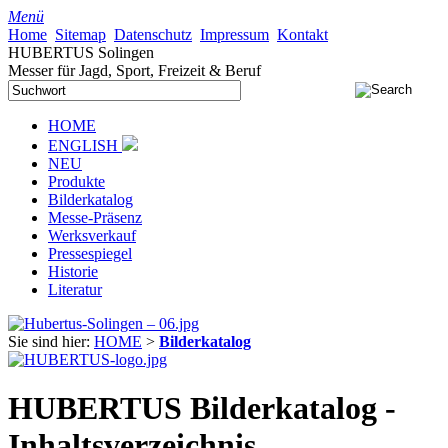
Menü
Home
Sitemap
Datenschutz
Impressum
Kontakt
HUBERTUS Solingen
Messer für Jagd, Sport, Freizeit & Beruf
HOME
ENGLISH
NEU
Produkte
Bilderkatalog
Messe-Präsenz
Werksverkauf
Pressespiegel
Historie
Literatur
Sie sind hier:
HOME
>
Bilderkatalog
HUBERTUS Bilderkatalog -
Inhaltsverzeichnis