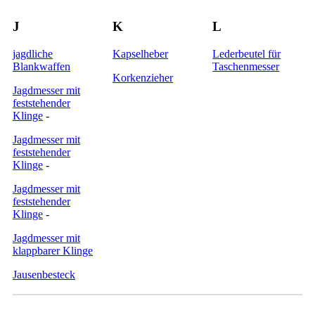
J
K
L
jagdliche
Kapselheber
Lederbeutel für
Blankwaffen
Taschenmesser
Korkenzieher
Jagdmesser mit
feststehender
Klinge
-
Jagdmesser mit
feststehender
Klinge
-
Jagdmesser mit
feststehender
Klinge
-
Jagdmesser mit
klappbarer Klinge
Jausenbesteck