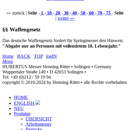
«« zurück |
Seite
-
1
-
10
-
20
-
30
-
40
-
50
-
60
-
70
-
75
-
Seite
|
weiter »»
§§ Waffengesetz
Das deutsche Waffengesetz fordert für Springmesser den Hinweis:
"Abgabe nur an Personen mit vollendetem 18. Lebensjahr."
Home
BACK
TOP
logIN
Menü
HUBERTUS Messer Henning Ritter • Solingen • Germany
Wuppertaler Straße 149 • D 42653 Solingen •
Tel: +49 (0)212 / 59 19 94
copyright © 2010-2024 by Henning Ritter • alle Rechte vorbehalten
HOME
ENGLISH
NEU
Produkte
ÜBERSICHT
Arbeitsmesser
Bestecke