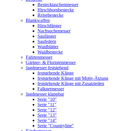
Bestecktaschenmesser
Hirschhornbestecke
Reisebestecke
Blankwaffen
Hirschfänger
Nachsuchemesser
Saufänger
Saufedern
Waidblätter
Waidbestecke
Fahrtenmesser
Gärtner- & Floristenmesser
Jagdmesser feststehend
feststehende Klinge
feststehende Klinge mit Motiv-Ätzung
feststehende Klinge mit Zusatzteilen
Falknermesser
Jagdmesser klappbar
Serie "10"
Serie "11"
Serie "12"
Serie "13"
Serie "14"
Serie "Countryline"
Kindermesser