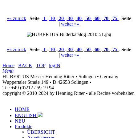
«« zurück
|
Seite
-
1
-
10
-
20
-
30
-
40
-
50
-
60
-
70
-
75
-
Seite
|
weiter »»
«« zurück
|
Seite
-
1
-
10
-
20
-
30
-
40
-
50
-
60
-
70
-
75
-
Seite
|
weiter »»
Home
BACK
TOP
logIN
Menü
HUBERTUS Messer Henning Ritter • Solingen • Germany
Wuppertaler Straße 149 • D 42653 Solingen •
Tel: +49 (0)212 / 59 19 94
copyright © 2010-2024 by Henning Ritter • alle Rechte vorbehalten
HOME
ENGLISH
NEU
Produkte
ÜBERSICHT
Arbeitsmesser