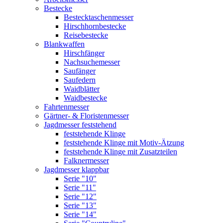
Bestecke
Bestecktaschenmesser
Hirschhornbestecke
Reisebestecke
Blankwaffen
Hirschfänger
Nachsuchemesser
Saufänger
Saufedern
Waidblätter
Waidbestecke
Fahrtenmesser
Gärtner- & Floristenmesser
Jagdmesser feststehend
feststehende Klinge
feststehende Klinge mit Motiv-Ätzung
feststehende Klinge mit Zusatzteilen
Falknermesser
Jagdmesser klappbar
Serie "10"
Serie "11"
Serie "12"
Serie "13"
Serie "14"