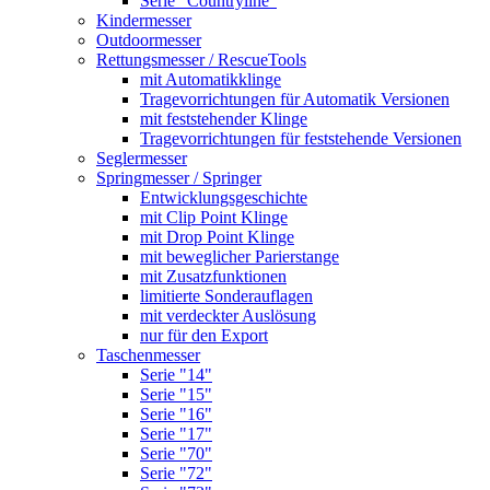
Serie "Countryline"
Kindermesser
Outdoormesser
Rettungsmesser / RescueTools
mit Automatikklinge
Tragevorrichtungen für Automatik Versionen
mit feststehender Klinge
Tragevorrichtungen für feststehende Versionen
Seglermesser
Springmesser / Springer
Entwicklungsgeschichte
mit Clip Point Klinge
mit Drop Point Klinge
mit beweglicher Parierstange
mit Zusatzfunktionen
limitierte Sonderauflagen
mit verdeckter Auslösung
nur für den Export
Taschenmesser
Serie "14"
Serie "15"
Serie "16"
Serie "17"
Serie "70"
Serie "72"