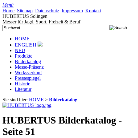
Menü
Home
Sitemap
Datenschutz
Impressum
Kontakt
HUBERTUS Solingen
Messer für Jagd, Sport, Freizeit & Beruf
HOME
ENGLISH
NEU
Produkte
Bilderkatalog
Messe-Präsenz
Werksverkauf
Pressespiegel
Historie
Literatur
Sie sind hier:
HOME
>
Bilderkatalog
HUBERTUS Bilderkatalog -
Seite 51