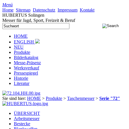
Menü
Home
Sitemap
Datenschutz
Impressum
Kontakt
HUBERTUS Solingen
Messer für Jagd, Sport, Freizeit & Beruf
HOME
ENGLISH
NEU
Produkte
Bilderkatalog
Messe-Präsenz
Werksverkauf
Pressespiegel
Historie
Literatur
Sie sind hier:
HOME
>
Produkte
>
Taschenmesser
>
Serie "72"
ÜBERSICHT
Arbeitsmesser
Bestecke
Blankwaffen