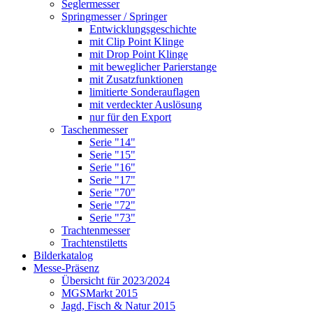
Seglermesser
Springmesser / Springer
Entwicklungsgeschichte
mit Clip Point Klinge
mit Drop Point Klinge
mit beweglicher Parierstange
mit Zusatzfunktionen
limitierte Sonderauflagen
mit verdeckter Auslösung
nur für den Export
Taschenmesser
Serie "14"
Serie "15"
Serie "16"
Serie "17"
Serie "70"
Serie "72"
Serie "73"
Trachtenmesser
Trachtenstiletts
Bilderkatalog
Messe-Präsenz
Übersicht für 2023/2024
MGSMarkt 2015
Jagd, Fisch & Natur 2015