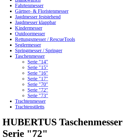
Fahrtenmesser
Gärtner- & Floristenmesser
Jagdmesser feststehend
Jagdmesser klappbar
Kindermesser
Outdoormesser
Rettungsmesser / RescueTools
Seglermesser
Springmesser / Springer
Taschenmesser
Serie "14"
Serie "15"
Serie "16"
Serie "17"
Serie "70"
Serie "72"
Serie "73"
Trachtenmesser
Trachtenstiletts
HUBERTUS Taschenmesser
Serie "72"