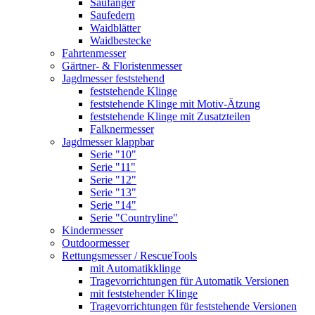
Saufänger
Saufedern
Waidblätter
Waidbestecke
Fahrtenmesser
Gärtner- & Floristenmesser
Jagdmesser feststehend
feststehende Klinge
feststehende Klinge mit Motiv-Ätzung
feststehende Klinge mit Zusatzteilen
Falknermesser
Jagdmesser klappbar
Serie "10"
Serie "11"
Serie "12"
Serie "13"
Serie "14"
Serie "Countryline"
Kindermesser
Outdoormesser
Rettungsmesser / RescueTools
mit Automatikklinge
Tragevorrichtungen für Automatik Versionen
mit feststehender Klinge
Tragevorrichtungen für feststehende Versionen