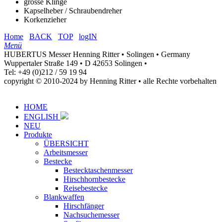
grosse Klinge
Kapselheber / Schraubendreher
Korkenzieher
Home
BACK
TOP
logIN
Menü
HUBERTUS Messer Henning Ritter • Solingen • Germany
Wuppertaler Straße 149 • D 42653 Solingen •
Tel: +49 (0)212 / 59 19 94
copyright © 2010-2024 by Henning Ritter • alle Rechte vorbehalten
HOME
ENGLISH
NEU
Produkte
ÜBERSICHT
Arbeitsmesser
Bestecke
Bestecktaschenmesser
Hirschhornbestecke
Reisebestecke
Blankwaffen
Hirschfänger
Nachsuchemesser