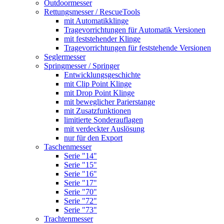
Outdoormesser
Rettungsmesser / RescueTools
mit Automatikklinge
Tragevorrichtungen für Automatik Versionen
mit feststehender Klinge
Tragevorrichtungen für feststehende Versionen
Seglermesser
Springmesser / Springer
Entwicklungsgeschichte
mit Clip Point Klinge
mit Drop Point Klinge
mit beweglicher Parierstange
mit Zusatzfunktionen
limitierte Sonderauflagen
mit verdeckter Auslösung
nur für den Export
Taschenmesser
Serie "14"
Serie "15"
Serie "16"
Serie "17"
Serie "70"
Serie "72"
Serie "73"
Trachtenmesser