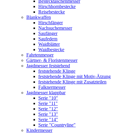
Bestecktaschenmesser
Hirschhornbestecke
Reisebestecke
Blankwaffen
Hirschfänger
Nachsuchemesser
Saufänger
Saufedern
Waidblätter
Waidbestecke
Fahrtenmesser
Gärtner- & Floristenmesser
Jagdmesser feststehend
feststehende Klinge
feststehende Klinge mit Motiv-Ätzung
feststehende Klinge mit Zusatzteilen
Falknermesser
Jagdmesser klappbar
Serie "10"
Serie "11"
Serie "12"
Serie "13"
Serie "14"
Serie "Countryline"
Kindermesser