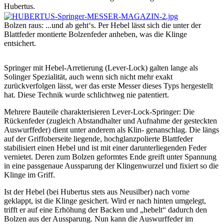
Hubertus.
Bolzen raus: ...und ab geht‘s. Per Hebel lässt sich die unter der
Blattfeder montierte Bolzenfeder anheben, was die Klinge
entsichert.
Springer mit Hebel-Arretierung (Lever-Lock) galten lange als
Solinger Spezialität, auch wenn sich nicht mehr exakt
zurückverfolgen lässt, wer das erste Messer dieses Typs hergestellt
hat. Diese Technik wurde schlichtweg nie patentiert.
Mehrere Bauteile charakterisieren Lever-Lock-Springer: Die
Rückenfeder (zugleich Abstandhalter und Aufnahme der gesteckten
Auswurffeder) dient unter anderem als Klin- genanschlag. Die längs
auf der Griffoberseite liegende, hochglanzpolierte Blattfeder
stabilisiert einen Hebel und ist mit einer darunterliegenden Feder
vernietet. Deren zum Bolzen geformtes Ende greift unter Spannung
in eine passgenaue Aussparung der Klingenwurzel und fixiert so die
Klinge im Griff.
Ist der Hebel (bei Hubertus stets aus Neusilber) nach vorne
geklappt, ist die Klinge gesichert. Wird er nach hinten umgelegt,
trifft er auf eine Erhöhung der Backen und „hebelt“ dadurch den
Bolzen aus der Aussparung. Nun kann die Auswurffeder im