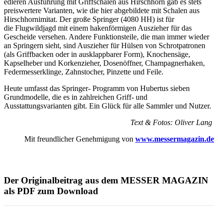
edleren Ausführung mit Griffschalen aus Hirschhorn gab es stets
preiswertere Varianten, wie die hier abgebildete mit Schalen aus
Hirschhornimitat. Der große Springer (4080 HH) ist für
die Flugwildjagd mit einem hakenförmigen Auszieher für das
Gescheide versehen. Andere Funktionsteile, die man immer wieder
an Springern sieht, sind Auszieher für Hülsen von Schrotpatronen
(als Griffbacken oder in ausklappbarer Form), Knochensäge,
Kapselheber und Korkenzieher, Dosenöffner, Champagnerhaken,
Federmesserklinge, Zahnstocher, Pinzette und Feile.
Heute umfasst das Springer- Programm von Hubertus sieben
Grundmodelle, die es in zahlreichen Griff- und
Ausstattungsvarianten gibt. Ein Glück für alle Sammler und Nutzer.
Text & Fotos: Oliver Lang
Mit freundlicher Genehmigung von
www.messermagazin.de
Der Originalbeitrag aus dem MESSER MAGAZIN
als PDF zum Download