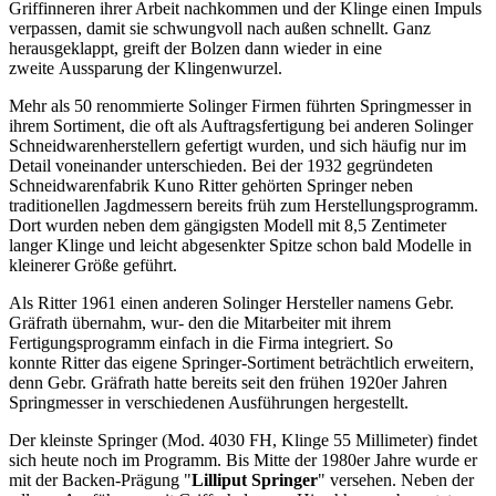
Griffinneren ihrer Arbeit nachkommen und der Klinge einen Impuls
verpassen, damit sie schwungvoll nach außen schnellt. Ganz
herausgeklappt, greift der Bolzen dann wieder in eine
zweite Aussparung der Klingenwurzel.
Mehr als 50 renommierte Solinger Firmen führten Springmesser in
ihrem Sortiment, die oft als Auftragsfertigung bei anderen Solinger
Schneidwarenherstellern gefertigt wurden, und sich häufig nur im
Detail voneinander unterschieden. Bei der 1932 gegründeten
Schneidwarenfabrik Kuno Ritter gehörten Springer neben
traditionellen Jagdmessern bereits früh zum Herstellungsprogramm.
Dort wurden neben dem gängigsten Modell mit 8,5 Zentimeter
langer Klinge und leicht abgesenkter Spitze schon bald Modelle in
kleinerer Größe geführt.
Als Ritter 1961 einen anderen Solinger Hersteller namens Gebr.
Gräfrath übernahm, wur- den die Mitarbeiter mit ihrem
Fertigungsprogramm einfach in die Firma integriert. So
konnte Ritter das eigene Springer-Sortiment beträchtlich erweitern,
denn Gebr. Gräfrath hatte bereits seit den frühen 1920er Jahren
Springmesser in verschiedenen Ausführungen hergestellt.
Der kleinste Springer (Mod. 4030 FH, Klinge 55 Millimeter) findet
sich heute noch im Programm. Bis Mitte der 1980er Jahre wurde er
mit der Backen-Prägung "
Lilliput Springer
" versehen. Neben der