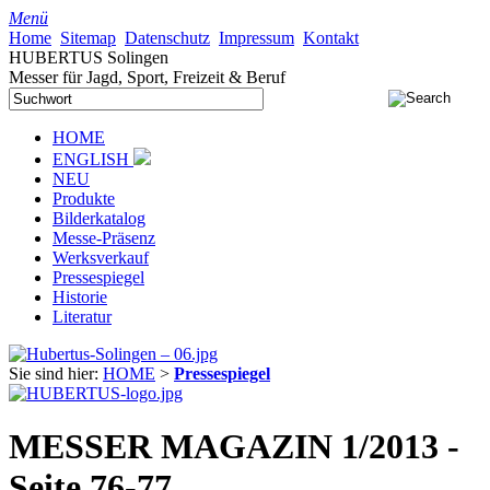
Menü
Home
Sitemap
Datenschutz
Impressum
Kontakt
HUBERTUS Solingen
Messer für Jagd, Sport, Freizeit & Beruf
HOME
ENGLISH
NEU
Produkte
Bilderkatalog
Messe-Präsenz
Werksverkauf
Pressespiegel
Historie
Literatur
Sie sind hier:
HOME
>
Pressespiegel
MESSER MAGAZIN 1/2013 -
Seite 76-77