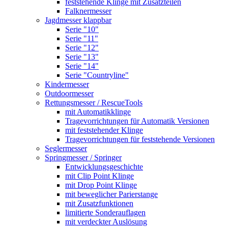
feststehende Klinge mit Zusatzteilen
Falknermesser
Jagdmesser klappbar
Serie "10"
Serie "11"
Serie "12"
Serie "13"
Serie "14"
Serie "Countryline"
Kindermesser
Outdoormesser
Rettungsmesser / RescueTools
mit Automatikklinge
Tragevorrichtungen für Automatik Versionen
mit feststehender Klinge
Tragevorrichtungen für feststehende Versionen
Seglermesser
Springmesser / Springer
Entwicklungsgeschichte
mit Clip Point Klinge
mit Drop Point Klinge
mit beweglicher Parierstange
mit Zusatzfunktionen
limitierte Sonderauflagen
mit verdeckter Auslösung