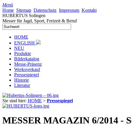
Menü
Home
Sitemap
Datenschutz
Impressum
Kontakt
HUBERTUS Solingen
Messer für Jagd, Sport, Freizeit & Beruf
HOME
ENGLISH
NEU
Produkte
Bilderkatalog
Messe-Präsenz
Werksverkauf
Pressespiegel
Historie
Literatur
Sie sind hier:
HOME
>
Pressespiegel
MESSER MAGAZIN 6/2014 - Sei