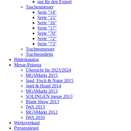
nur für den Export
Taschenmesser
Serie "14"
Serie "15"
Serie "16"
Serie "17"
Serie "70"
Serie "72"
Serie "73"
Trachtenmesser
Trachtenstiletts
Bilderkatalog
Messe-Präsenz
Übersicht für 2023/2024
MGSMarkt 2015
Jagd, Fisch & Natur 2015
Jagd & Hund 2014
MGSMarkt 2013
SOLINGEN messe 2013
Blade Show 2013
IWA 2013
MGSMarkt 2012
IWA 2010
Werksverkauf
Pressespiegel