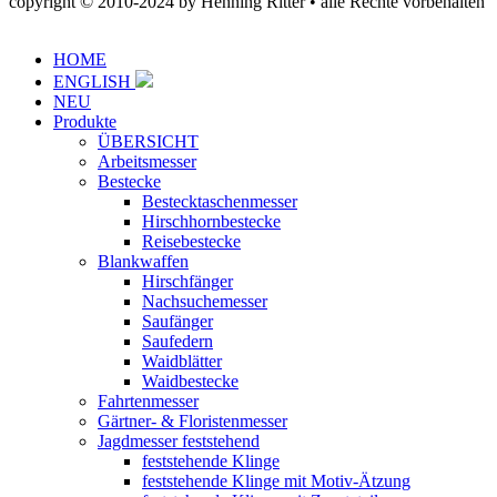
copyright © 2010-2024 by Henning Ritter • alle Rechte vorbehalten
HOME
ENGLISH
NEU
Produkte
ÜBERSICHT
Arbeitsmesser
Bestecke
Bestecktaschenmesser
Hirschhornbestecke
Reisebestecke
Blankwaffen
Hirschfänger
Nachsuchemesser
Saufänger
Saufedern
Waidblätter
Waidbestecke
Fahrtenmesser
Gärtner- & Floristenmesser
Jagdmesser feststehend
feststehende Klinge
feststehende Klinge mit Motiv-Ätzung