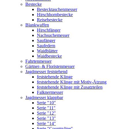
Bestecke
Bestecktaschenmesser
Hirschhornbestecke
Reisebestecke
Blankwaffen
Hirschfänger
Nachsuchemesser
Saufänger
Saufedern
Waidblätter
Waidbestecke
Fahrtenmesser
Gärtner- & Floristenmesser
Jagdmesser feststehend
feststehende Klinge
feststehende Klinge mit Motiv-Ätzung
feststehende Klinge mit Zusatzteilen
Falknermesser
Jagdmesser klappbar
Serie "10"
Serie "11"
Serie "12"
Serie "13"
Serie "14"
Serie "Countryline"