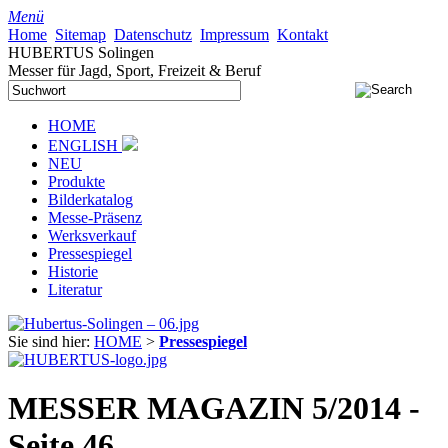
Menü
Home
Sitemap
Datenschutz
Impressum
Kontakt
HUBERTUS Solingen
Messer für Jagd, Sport, Freizeit & Beruf
HOME
ENGLISH
NEU
Produkte
Bilderkatalog
Messe-Präsenz
Werksverkauf
Pressespiegel
Historie
Literatur
Sie sind hier:
HOME
>
Pressespiegel
MESSER MAGAZIN 5/2014 -
Seite 46