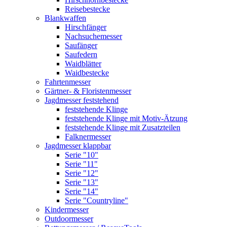
Reisebestecke
Blankwaffen
Hirschfänger
Nachsuchemesser
Saufänger
Saufedern
Waidblätter
Waidbestecke
Fahrtenmesser
Gärtner- & Floristenmesser
Jagdmesser feststehend
feststehende Klinge
feststehende Klinge mit Motiv-Ätzung
feststehende Klinge mit Zusatzteilen
Falknermesser
Jagdmesser klappbar
Serie "10"
Serie "11"
Serie "12"
Serie "13"
Serie "14"
Serie "Countryline"
Kindermesser
Outdoormesser