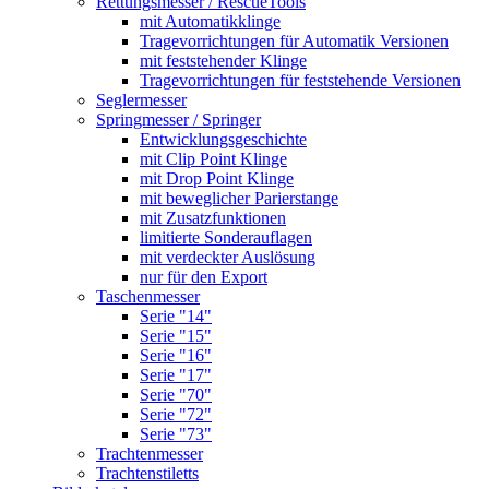
Rettungsmesser / RescueTools
mit Automatikklinge
Tragevorrichtungen für Automatik Versionen
mit feststehender Klinge
Tragevorrichtungen für feststehende Versionen
Seglermesser
Springmesser / Springer
Entwicklungsgeschichte
mit Clip Point Klinge
mit Drop Point Klinge
mit beweglicher Parierstange
mit Zusatzfunktionen
limitierte Sonderauflagen
mit verdeckter Auslösung
nur für den Export
Taschenmesser
Serie "14"
Serie "15"
Serie "16"
Serie "17"
Serie "70"
Serie "72"
Serie "73"
Trachtenmesser
Trachtenstiletts