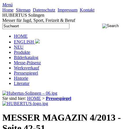
Menü
Home
Sitemap
Datenschutz
Impressum
Kontakt
HUBERTUS Solingen
Messer für Jagd, Sport, Freizeit & Beruf
HOME
ENGLISH
NEU
Produkte
Bilderkatalog
Messe-Präsenz
Werksverkauf
Pressespiegel
Historie
Literatur
Sie sind hier:
HOME
>
Pressespiegel
MESSER MAGAZIN 4/2013 -
Seite 42-51