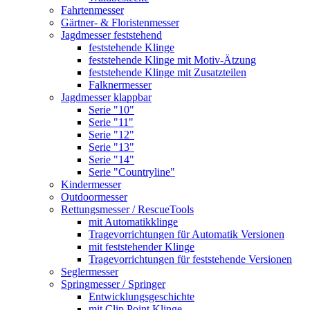
Fahrtenmesser
Gärtner- & Floristenmesser
Jagdmesser feststehend
feststehende Klinge
feststehende Klinge mit Motiv-Ätzung
feststehende Klinge mit Zusatzteilen
Falknermesser
Jagdmesser klappbar
Serie "10"
Serie "11"
Serie "12"
Serie "13"
Serie "14"
Serie "Countryline"
Kindermesser
Outdoormesser
Rettungsmesser / RescueTools
mit Automatikklinge
Tragevorrichtungen für Automatik Versionen
mit feststehender Klinge
Tragevorrichtungen für feststehende Versionen
Seglermesser
Springmesser / Springer
Entwicklungsgeschichte
mit Clip Point Klinge