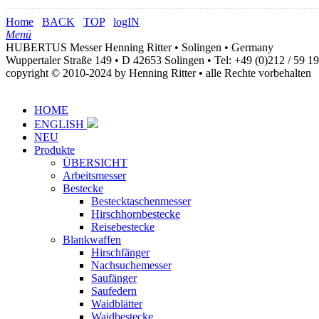
Home
BACK
TOP
logIN
Menü
HUBERTUS Messer Henning Ritter • Solingen • Germany
Wuppertaler Straße 149 • D 42653 Solingen •
Tel: +49 (0)212 / 59 1
copyright © 2010-2024 by Henning Ritter • alle Rechte vorbehalten
HOME
ENGLISH
NEU
Produkte
ÜBERSICHT
Arbeitsmesser
Bestecke
Bestecktaschenmesser
Hirschhornbestecke
Reisebestecke
Blankwaffen
Hirschfänger
Nachsuchemesser
Saufänger
Saufedern
Waidblätter
Waidbestecke