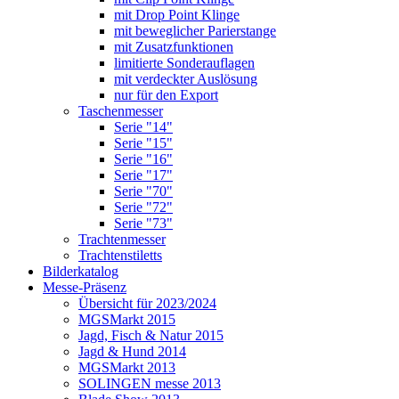
mit Drop Point Klinge
mit beweglicher Parierstange
mit Zusatzfunktionen
limitierte Sonderauflagen
mit verdeckter Auslösung
nur für den Export
Taschenmesser
Serie "14"
Serie "15"
Serie "16"
Serie "17"
Serie "70"
Serie "72"
Serie "73"
Trachtenmesser
Trachtenstiletts
Bilderkatalog
Messe-Präsenz
Übersicht für 2023/2024
MGSMarkt 2015
Jagd, Fisch & Natur 2015
Jagd & Hund 2014
MGSMarkt 2013
SOLINGEN messe 2013