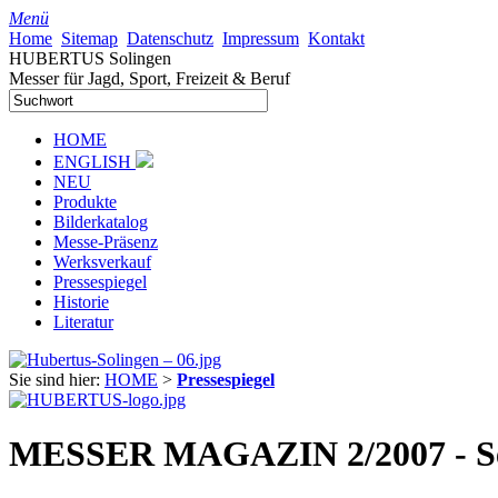
Menü
Home
Sitemap
Datenschutz
Impressum
Kontakt
HUBERTUS Solingen
Messer für Jagd, Sport, Freizeit & Beruf
HOME
ENGLISH
NEU
Produkte
Bilderkatalog
Messe-Präsenz
Werksverkauf
Pressespiegel
Historie
Literatur
Sie sind hier:
HOME
>
Pressespiegel
MESSER MAGAZIN 2/2007 - Sei