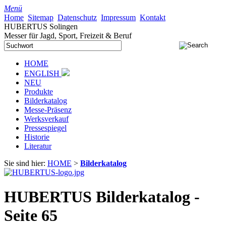
Menü
Home
Sitemap
Datenschutz
Impressum
Kontakt
HUBERTUS Solingen
Messer für Jagd, Sport, Freizeit & Beruf
HOME
ENGLISH
NEU
Produkte
Bilderkatalog
Messe-Präsenz
Werksverkauf
Pressespiegel
Historie
Literatur
Sie sind hier:
HOME
>
Bilderkatalog
HUBERTUS Bilderkatalog -
Seite 65