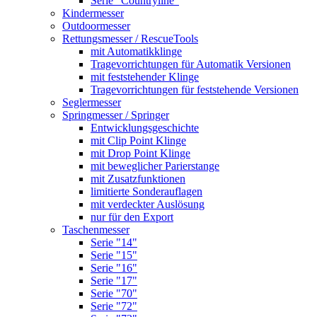
Serie "Countryline"
Kindermesser
Outdoormesser
Rettungsmesser / RescueTools
mit Automatikklinge
Tragevorrichtungen für Automatik Versionen
mit feststehender Klinge
Tragevorrichtungen für feststehende Versionen
Seglermesser
Springmesser / Springer
Entwicklungsgeschichte
mit Clip Point Klinge
mit Drop Point Klinge
mit beweglicher Parierstange
mit Zusatzfunktionen
limitierte Sonderauflagen
mit verdeckter Auslösung
nur für den Export
Taschenmesser
Serie "14"
Serie "15"
Serie "16"
Serie "17"
Serie "70"
Serie "72"