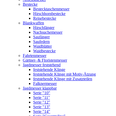
Bestecke
Bestecktaschenmesser
Hirschhornbestecke
Reisebestecke
Blankwaffen
Hirschfänger
Nachsuchemesser
Saufänger
Saufedern
Waidblätter
Waidbestecke
Fahrtenmesser
Gärtner- & Floristenmesser
Jagdmesser feststehend
feststehende Klinge
feststehende Klinge mit Motiv-Ätzung
feststehende Klinge mit Zusatzteilen
Falknermesser
Jagdmesser klappbar
Serie "10"
Serie "11"
Serie "12"
Serie "13"
Serie "14"