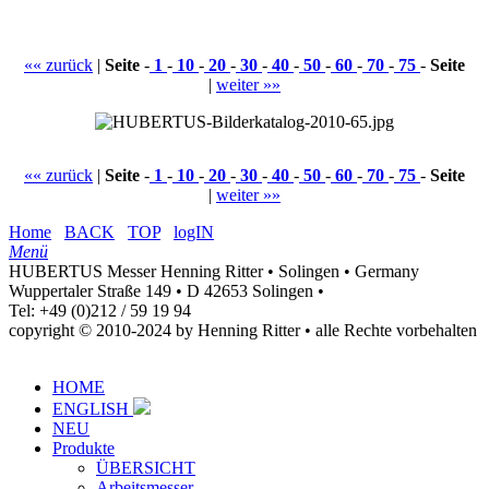
«« zurück
|
Seite
-
1
-
10
-
20
-
30
-
40
-
50
-
60
-
70
-
75
-
Seite
|
weiter »»
«« zurück
|
Seite
-
1
-
10
-
20
-
30
-
40
-
50
-
60
-
70
-
75
-
Seite
|
weiter »»
Home
BACK
TOP
logIN
Menü
HUBERTUS Messer Henning Ritter • Solingen • Germany
Wuppertaler Straße 149 • D 42653 Solingen •
Tel: +49 (0)212 / 59 19 94
copyright © 2010-2024 by Henning Ritter • alle Rechte vorbehalten
HOME
ENGLISH
NEU
Produkte
ÜBERSICHT
Arbeitsmesser